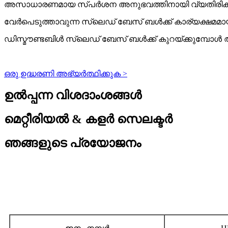
അസാധാരണമായ സ്പർശന അനുഭവത്തിനായി വ്യതിരിക്തമായ 
വേർപെടുത്താവുന്ന സ്ലെഡ് ബേസ് ബൾക്ക് കാര്യക്ഷമമാ
ഡിസ്മൗണ്ടബിൾ സ്ലെഡ് ബേസ് ബൾക്ക് കുറയ്ക്കുമ്പോൾ
ഒരു ഉദ്ധരണി അഭ്യർത്ഥിക്കുക >
ഉൽപ്പന്ന വിശദാംശങ്ങൾ
മെറ്റീരിയൽ & കളർ സെലക്ടർ
ഞങ്ങളുടെ പ്രയോജനം