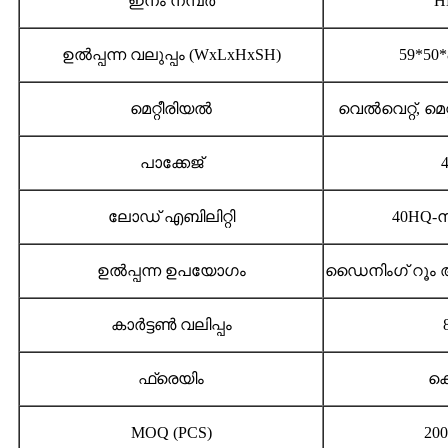
ഇനം നമ്പർ
H
ഉൽപ്പന്ന വലുപ്പം (WxLxHxSH)
59*50*
മെറ്റീരിയൽ
വെൽവെറ്റ്, മ
പാക്കേജ്
4
ലോഡ് എബിലിറ്റി
40HQ-ന
ഉൽപ്പന്ന ഉപയോഗം
ഡൈനിംഗ് റൂം അ
കാർട്ടൺ വലിപ്പം
ഫ്രെയിം
ക
MOQ (PCS)
20