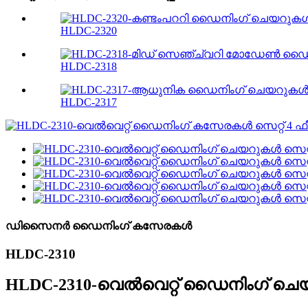
HLDC-2320
HLDC-2318
HLDC-2317
ഡിസൈനർ ഡൈനിംഗ് കസേരകൾ
HLDC-2310
HLDC-2310-വെൽവെറ്റ് ഡൈനിംഗ് ചെയ