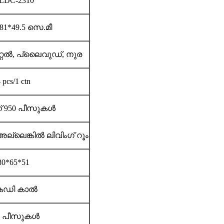
LDC-2310
81*49.5 സെ.മീ
െറ്റൽ, പ്ലൈവുഡ്, നുര
 pcs/1 ctn
് 950 പീസുകൾ
ല്ലെങ്കിൽ ലിവിംഗ് റൂം
80*65*51
െഡി കാൽ
0 പീസുകൾ