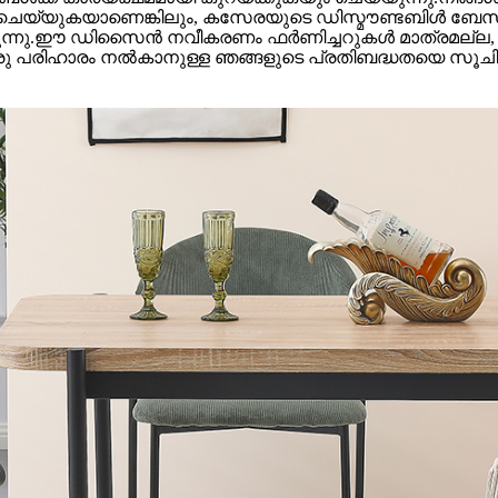
ചെയ്യുകയാണെങ്കിലും, കസേരയുടെ ഡിസ്മൗണ്ടബിൾ ബേസ്,
്പാക്കുന്നു.ഈ ഡിസൈൻ നവീകരണം ഫർണിച്ചറുകൾ മാത്രമല്
പരിഹാരം നൽകാനുള്ള ഞങ്ങളുടെ പ്രതിബദ്ധതയെ സൂചിപ്പിക