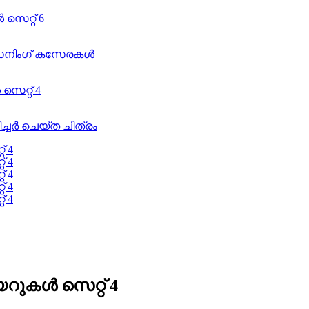
റുകൾ സെറ്റ് 4