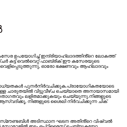
ൽ
 ഉപയോഗിച്ച് ഇന്ദ്രിയാഹ്ലാദത്തിൻ്റെ ലോകത്ത്
ചർ കട്ട് വെൽവെറ്റ് ഫാബ്രിക് ഈ കസേരയുടെ
െളിപ്പെടുത്തുന്നു, ഓരോ ഭക്ഷണവും ആഹ്ലാദവും
 സാധ്യതകൾ പുനർനിർവചിക്കുക.പ്രായോഗികതയോടെ
ള്ള ചാരുതയിൽ വിട്ടുവീഴ്ച ചെയ്യാതെ അനായാസമായി
ാഗതവും ലളിതമാക്കുകയും ചെയ്യുന്നു.നിങ്ങളുടെ
്വദിക്കൂ, നിങ്ങളുടെ ശൈലി നിർവചിക്കുന്ന ചിക്
ഡിസ്‌മൗണ്ടബിൾ അടിസ്ഥാന ഘടന അതിൻ്റെ വിഷ്വൽ
ൾ സ്റ്റോറേജിൽ ഇടം ഒപ്റ്റിമൈസ് ചെയ്യുകയോ