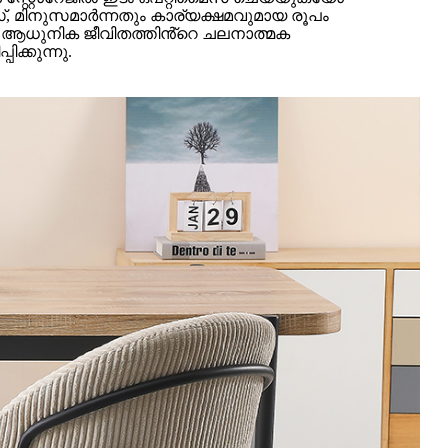
 മിനുസമാർന്നതും കാര്യക്ഷമവുമായ രൂപം
ല, ആധുനിക ജീവിതത്തിൻ്റെ ചലനാത്മക
്കുന്നു.