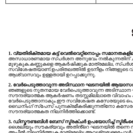
1. വ്യതിരിക്തമായ കട്ട് വെൽവെറ്റിനൊപ്പം സമാനതക
അസാധാരണമായ സ്പർശന അനുഭവം നൽകുന്നതിന് ചിന്ത
മുഴുകുക.കണ്ണുകളെ ആകർഷിക്കുക മാത്രമല്ല, സ്പർശന
സവിശേഷതയാണ്.ഉപരിതലത്തിൽ ഉടനീളം നിങ്ങളുടെ വിര
ആശ്വാസവും ഉള്ളതായി ഉറപ്പാക്കുന്നു.
2. വേർപെടുത്താവുന്ന അടിസ്ഥാന ഘടനയിൽ ആയാസ
ഞങ്ങളുടെ നൂതനമായ വേർപെടുത്താവുന്ന അടിസ്ഥാ
സൗന്ദര്യാത്മക ആകർഷണം തടസ്സമില്ലാതെ വിവാഹം കഴ
വേർപെടുത്താനാകും.ഈ സവിശേഷത കസേരയുടെ പൊരുത്തപ
ഡൈനിംഗ് സ്പേസ് പുനഃക്രമീകരിക്കുന്നതിനോ കസേരകൾ എ
സൗന്ദര്യാത്മകത നിലനിർത്തിക്കൊണ്ട്.
3. ഡിസ്മൗണ്ടബിൾ ബേസ് സ്ട്രക്ചർ ഉപയോഗിച്ച് സ്ട്ര
ശൈലിയും സൗകര്യവും അതിൻ്റെ ഘടനയിൽ തന്നെ സമന
അപ്പീൽ നിലനിർത്തുക മാത്രമല്ല ആവശ്യമുള്ളപ്പോൾ ബ