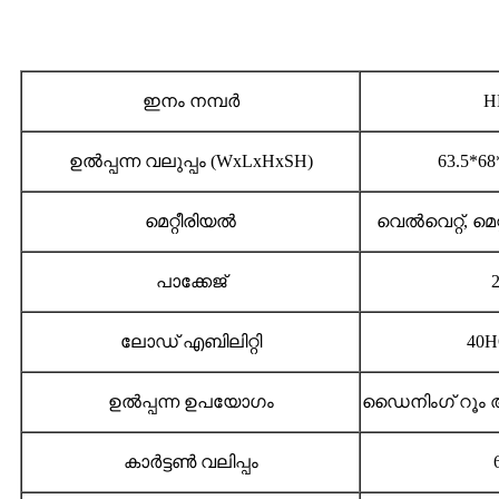
ഇനം നമ്പർ
H
ഉൽപ്പന്ന വലുപ്പം (WxLxHxSH)
63.5*68
മെറ്റീരിയൽ
വെൽവെറ്റ്, മ
പാക്കേജ്
2
ലോഡ് എബിലിറ്റി
40H
ഉൽപ്പന്ന ഉപയോഗം
ഡൈനിംഗ് റൂം അ
കാർട്ടൺ വലിപ്പം