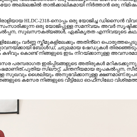
യോ അല്ലെങ്കിൽ താൽക്കാലികമായി നിർത്താൻ ഒരു നിമ
ിയായ HLDC-2318-നൊപ്പം ഒരു യോജിച്ച ഡിസൈൻ വിവരണം ഉ
ംസാരിക്കുന്ന ഒരു യോജിപ്പുള്ള സമന്വയം അവർ സൃഷ്ടിക്കു
പകൽപ്പന, സുഖസൗകര്യങ്ങൾ, ഏകീകൃതത എന്നിവയുടെ കഥ
ർണ്ണ സ്കീമുകളിലേക്കും അതിൻ്റെ പൊരുത്തപ്പെടുത്തലിലേക്
്താവനയ്‌ക്കായി ബോൾഡ്, ചടുലമായ ഷേഡുകൾ തിരഞ്ഞെടുക
 കഴിവും കൊണ്ട് നിങ്ങളുടെ ഇടം നിറയ്ക്കാനുള്ള അവസരമാ
സേര പരമ്പരാഗത ഇരിപ്പിടങ്ങളുടെ അതിരുകൾ മറികടക്കു
മാണിത്.പുതിയ സിലൗറ്റ്, ചിന്തനീയമായ രൂപകൽപ്പന, 
ുള്ള സുഖവും ശൈലിയും അനുഭവിക്കാനുള്ള ക്ഷണമാണ്.രൂപത
ങ്ങളുടെ കസേര നിങ്ങളുടെ വീട്ടിലോ ഓഫീസിലോ വിശ്രമത്തി