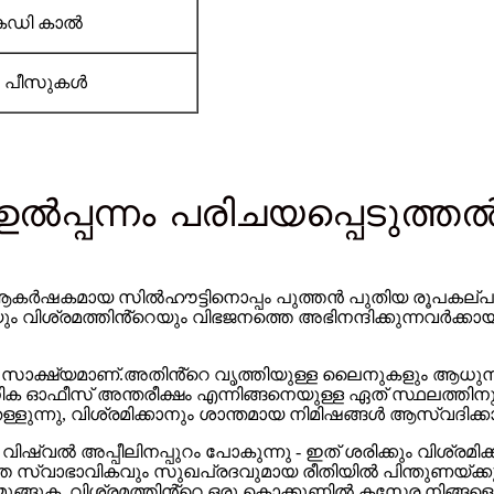
െഡി കാൽ
0 പീസുകൾ
ഉൽപ്പന്നം പരിചയപ്പെടുത്ത
നു, ആകർഷകമായ സിൽഹൗട്ടിനൊപ്പം പുത്തൻ പുതിയ രൂപകല്പന
 വിശ്രമത്തിൻ്റെയും വിഭജനത്തെ അഭിനന്ദിക്കുന്നവർക്
ഷ്യമാണ്.അതിൻ്റെ വൃത്തിയുള്ള ലൈനുകളും ആധുനിക സി
ഓഫീസ് അന്തരീക്ഷം എന്നിങ്ങനെയുള്ള ഏത് സ്ഥലത്തിനും ഒര
തള്ളുന്നു, വിശ്രമിക്കാനും ശാന്തമായ നിമിഷങ്ങൾ ആസ്വദിക്കാ
 അപ്പീലിനപ്പുറം പോകുന്നു - ഇത് ശരിക്കും വിശ്രമിക്ക
്വാഭാവികവും സുഖപ്രദവുമായ രീതിയിൽ പിന്തുണയ്ക്കുന
മുങ്ങുക, വിശ്രമത്തിൻ്റെ ഒരു കൊക്കൂണിൽ കസേര നിങ്ങളെ ക