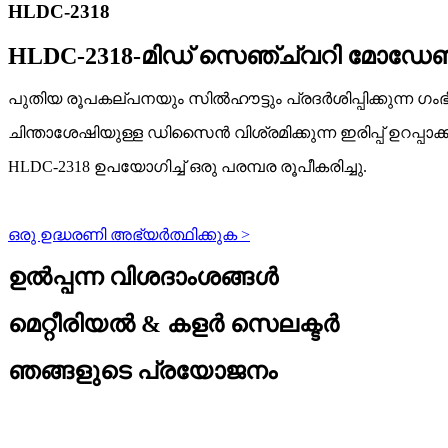
HLDC-2318
HLDC-2318-മിഡ് സെഞ്ച്വറി മോ
പുതിയ രൂപകല്പനയും സിൽഹൗട്ടും പ്രദർശിപ്പിക്കുന്ന ഗ
ചിന്താശേഷിയുള്ള ഡിസൈൻ വിശ്രമിക്കുന്ന ഇരിപ്പ് ഉറപ്പാക്കു
HLDC-2318 ഉപയോഗിച്ച് ഒരു പരമ്പര രൂപീകരിച്ചു.
ഒരു ഉദ്ധരണി അഭ്യർത്ഥിക്കുക >
ഉൽപ്പന്ന വിശദാംശങ്ങൾ
മെറ്റീരിയൽ & കളർ സെലക്ടർ
ഞങ്ങളുടെ പ്രയോജനം