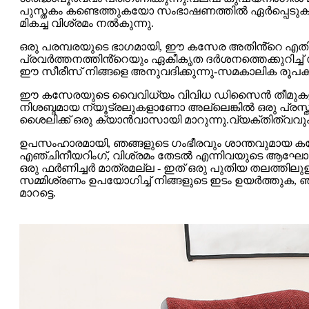
പുസ്തകം കണ്ടെത്തുകയോ സംഭാഷണത്തിൽ ഏർപ്പെടുക
മികച്ച വിശ്രമം നൽകുന്നു.
ഒരു പരമ്പരയുടെ ഭാഗമായി, ഈ കസേര അതിൻ്റെ എതിരാള
പ്രവർത്തനത്തിൻ്റെയും ഏകീകൃത ദർശനത്തെക്കുറിച്ച് സ
ഈ സീരീസ് നിങ്ങളെ അനുവദിക്കുന്നു-സമകാലിക രൂ
ഈ കസേരയുടെ വൈവിധ്യം വിവിധ ഡിസൈൻ തീമുകളിലേക്കും വ
നിശബ്ദമായ ന്യൂട്രലുകളാണോ അല്ലെങ്കിൽ ഒരു പ്രസ
ശൈലിക്ക് ഒരു ക്യാൻവാസായി മാറുന്നു.വ്യക്തിത്വവും
ഉപസംഹാരമായി, ഞങ്ങളുടെ ഗംഭീരവും ശാന്തവുമായ ക
എഞ്ചിനീയറിംഗ്, വിശ്രമം തേടൽ എന്നിവയുടെ ആഘോഷ
ഒരു ഫർണിച്ചർ മാത്രമല്ല - ഇത് ഒരു പുതിയ തലത്തില
സമ്മിശ്രണം ഉപയോഗിച്ച് നിങ്ങളുടെ ഇടം ഉയർത്തുക, ഞ
മാറട്ടെ.