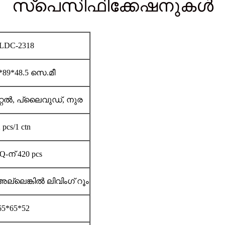
സ്പെസിഫിക്കേഷനുകൾ
LDC-2318
*89*48.5 സെ.മീ
െറ്റൽ, പ്ലൈവുഡ്, നുര
 pcs/1 ctn
Q-ന് 420 pcs
ല്ലെങ്കിൽ ലിവിംഗ് റൂം
65*65*52