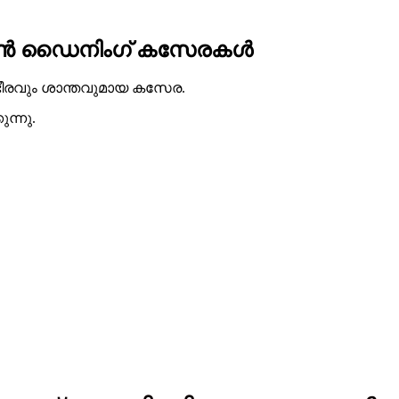
ഡേൺ ഡൈനിംഗ് കസേരകൾ
ംഭീരവും ശാന്തവുമായ കസേര.
ന്നു.