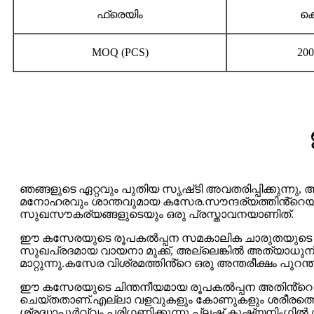
ഫ്രെയിം
ക
MOQ (PCS)
20
ഞങ്ങളുടെ ഏറ്റവും പുതിയ സൃഷ്‌ടി അവതരിപ്പിക്കുന്
മനോഹരവും ശാന്തവുമായ കസേര.സൗന്ദര്യത്തിൻ്റെയും
സുഖസൗകര്യങ്ങളുടെയും ഒരു പ്രസ്താവനയാണിത്.
ഈ കസേരയുടെ രൂപകൽപ്പന സമകാലിക ചാരുതയുടെ സാക്
സുഖപ്രദമായ വായനാ മുക്ക്, അല്ലെങ്കിൽ അത്യാധുനിക 
മാറ്റുന്നു.കസേര വിശ്രമത്തിൻ്റെ ഒരു അന്തരീക്ഷം പുറന്
ഈ കസേരയുടെ ചിന്തനീയമായ രൂപകൽപ്പന അതിൻ്റെ വിഷ്വൽ
ചെയ്തതാണ്.എല്ലാ വളവുകളും കോണുകളും ശരീരത്തെ സ
ശ്രദ്ധാപൂർവ്വം പരിഗണിക്കുന്നു.പ്ലഷ് കുഷ്യനിംഗിൽ 